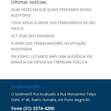
Últimas notícias:
DUAS VEZES EM QUE QUASE PERDEMOS NOSSO
AUDITÓRIO
TODO APOIO À GREVE DOS FERROVIÁRIOS DE SÃO
PAULO!
ACT 2026-2027 ASSINADO
A HORA DOS TRABALHADORES NA ESTAÇÃO
RODOVIÁRIA
EM JUNHO, LOTAMOS MAIS UMA AUDIÊNCIA EM
BRASÍLIA EM DEFESA DA TRENSURB PÚBLICA
SindimetrôRS
O Sindimetrô fica localizado à Rua Monsenhor Felipe
Diehl, nº 48, Bairro Humaitá, em Porto Alegre/RS.
Fone (51) 3374-4200