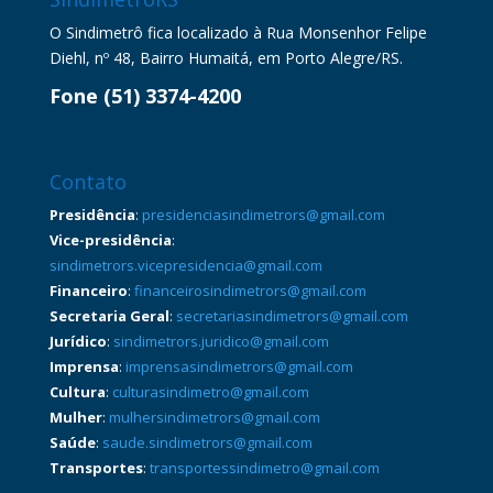
O Sindimetrô fica localizado à Rua Monsenhor Felipe
Diehl, nº 48, Bairro Humaitá, em Porto Alegre/RS.
Fone (51) 3374-4200
Contato
Presidência
:
presidenciasindimetrors@gmail.com
Vice-presidência
:
sindimetrors.vicepresidencia@gmail.com
Financeiro
:
financeirosindimetrors@gmail.com
Secretaria Geral
:
secretariasindimetrors@gmail.com
Jurídico
:
sindimetrors.juridico@gmail.com
Imprensa
:
imprensasindimetrors@gmail.com
Cultura
:
culturasindimetro@gmail.com
Mulher
:
mulhersindimetrors@gmail.com
Saúde
:
saude.sindimetrors@gmail.com
Transportes
:
transportessindimetro@gmail.com