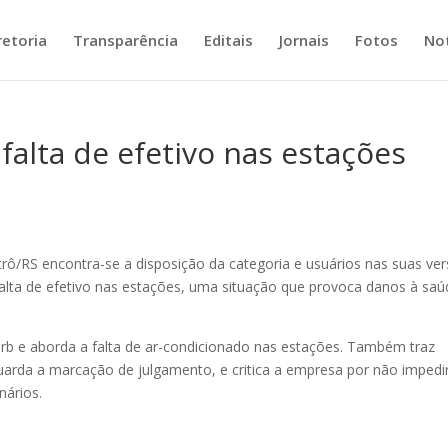
retoria
Transparência
Editais
Jornais
Fotos
Not
falta de efetivo nas estações
rô/RS encontra-se a disposição da categoria e usuários nas suas ve
 falta de efetivo nas estações, uma situação que provoca danos à sa
urb e aborda a falta de ar-condicionado nas estações. Também traz
uarda a marcação de julgamento, e critica a empresa por não impedi
nários.