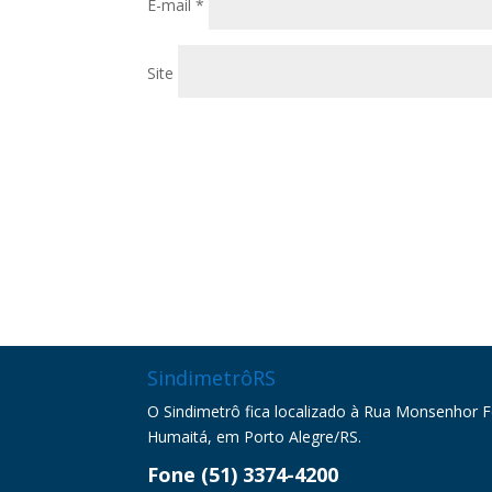
E-mail
*
Site
SindimetrôRS
O Sindimetrô fica localizado à Rua Monsenhor Fel
Humaitá, em Porto Alegre/RS.
Fone (51) 3374-4200