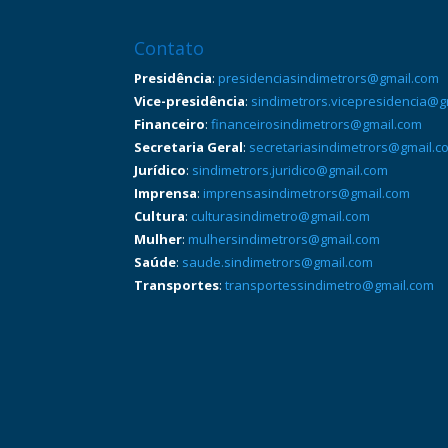
Contato
Presidência
:
presidenciasindimetrors@gmail.com
Vice-presidência
:
sindimetrors.vicepresidencia@g
Financeiro
:
financeirosindimetrors@gmail.com
Secretaria Geral
:
secretariasindimetrors@gmail.c
Jurídico
:
sindimetrors.juridico@gmail.com
Imprensa
:
imprensasindimetrors@gmail.com
Cultura
:
culturasindimetro@gmail.com
Mulher
:
mulhersindimetrors@gmail.com
Saúde
:
saude.sindimetrors@gmail.com
Transportes
:
transportessindimetro@gmail.com