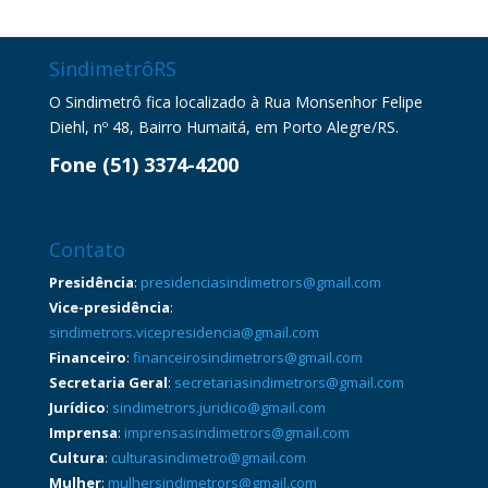
SindimetrôRS
O Sindimetrô fica localizado à Rua Monsenhor Felipe
Diehl, nº 48, Bairro Humaitá, em Porto Alegre/RS.
Fone (51) 3374-4200
Contato
Presidência
:
presidenciasindimetrors@gmail.com
Vice-presidência
:
sindimetrors.vicepresidencia@gmail.com
Financeiro
:
financeirosindimetrors@gmail.com
Secretaria Geral
:
secretariasindimetrors@gmail.com
Jurídico
:
sindimetrors.juridico@gmail.com
Imprensa
:
imprensasindimetrors@gmail.com
Cultura
:
culturasindimetro@gmail.com
Mulher
:
mulhersindimetrors@gmail.com