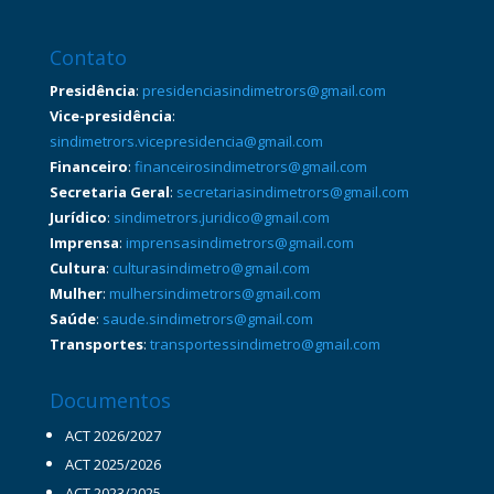
Contato
Presidência
:
presidenciasindimetrors@gmail.com
Vice-presidência
:
sindimetrors.vicepresidencia@gmail.com
Financeiro
:
financeirosindimetrors@gmail.com
Secretaria Geral
:
secretariasindimetrors@gmail.com
Jurídico
:
sindimetrors.juridico@gmail.com
Imprensa
:
imprensasindimetrors@gmail.com
Cultura
:
culturasindimetro@gmail.com
Mulher
:
mulhersindimetrors@gmail.com
Saúde
:
saude.sindimetrors@gmail.com
Transportes
:
transportessindimetro@gmail.com
Documentos
ACT 2026/2027
ACT 2025/2026
ACT 2023/2025