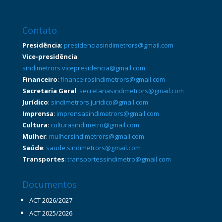
Contato
Presidência
:
presidenciasindimetrors@gmail.com
Vice-presidência
:
sindimetrors.vicepresidencia@gmail.com
Financeiro
:
financeirosindimetrors@gmail.com
Secretaria Geral
:
secretariasindimetrors@gmail.com
Jurídico
:
sindimetrors.juridico@gmail.com
Imprensa
:
imprensasindimetrors@gmail.com
Cultura
:
culturasindimetro@gmail.com
Mulher
:
mulhersindimetrors@gmail.com
Saúde
:
saude.sindimetrors@gmail.com
Transportes
:
transportessindimetro@gmail.com
Documentos
ACT 2026/2027
ACT 2025/2026