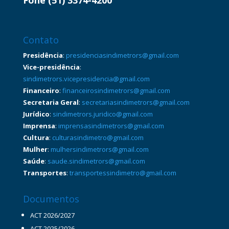
Fone (51) 3374-4200
Contato
Presidência
:
presidenciasindimetrors@gmail.com
Vice-presidência
:
sindimetrors.vicepresidencia@gmail.com
Financeiro
:
financeirosindimetrors@gmail.com
Secretaria Geral
:
secretariasindimetrors@gmail.com
Jurídico
:
sindimetrors.juridico@gmail.com
Imprensa
:
imprensasindimetrors@gmail.com
Cultura
:
culturasindimetro@gmail.com
Mulher
:
mulhersindimetrors@gmail.com
Saúde
:
saude.sindimetrors@gmail.com
Transportes
:
transportessindimetro@gmail.com
Documentos
ACT 2026/2027
ACT 2025/2026