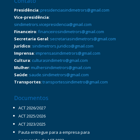
Contato
Presidência
:
presidenciasindimetrors@gmail.com
Vice-presidência
:
sindimetrors.vicepresidencia@gmail.com
Financeiro
:
financeirosindimetrors@gmail.com
Secretaria Geral
:
secretariasindimetrors@gmail.com
Jurídico
:
sindimetrors.juridico@gmail.com
Imprensa
:
imprensasindimetrors@gmail.com
Cultura
:
culturasindimetro@gmail.com
Mulher
:
mulhersindimetrors@gmail.com
Saúde
:
saude.sindimetrors@gmail.com
Transportes
:
transportessindimetro@gmail.com
Documentos
ACT 2026/2027
ACT 2025/2026
ACT 2023/2025
Pauta entregue para a empresa para