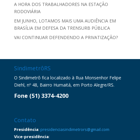
A HORA DOS TRABALHADORES NA ESTAÇÃO
RODOVIÁRIA
EM JUNHO, LOTAMOS MAIS UMA AUDIÊNCIA EM
BRASÍLIA EM DEFESA DA TRENSURB PÚBLICA
VAI CONTINUAR DEFENDENDO A PRIVATIZAÇÃO?
SindimetrôRS
O Sindimetrô fica localizado à Rua Monsenhor Felipe
Diehl, nº 48, Bairro Humaitá, em Porto Alegre/RS.
Fone (51) 3374-4200
Contato
Presidência
:
presidenciasindimetrors@gmail.com
Vice-presidência
: