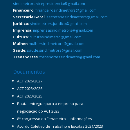
sindimetrors.vicepresidencia@gmail.com
Financeiro
:
financeirosindimetrors@gmail.com
Secretaria Geral
:
secretariasindimetrors@gmail.com
Jurídico
:
sindimetrors.juridico@gmail.com
Imprensa
:
imprensasindimetrors@gmail.com
Cultura
:
culturasindimetro@gmail.com
Mulher
:
mulhersindimetrors@gmail.com
Saúde
:
saude.sindimetrors@gmail.com
Transportes
:
transportessindimetro@gmail.com
Documentos
ACT 2026/2027
ACT 2025/2026
ACT 2023/2025
Pauta entregue para a empresa para
negociação do ACT 2023
8° congresso da Fenametro – Informações
Acordo Coletivo de Trabalho e Escalas 2021/2023