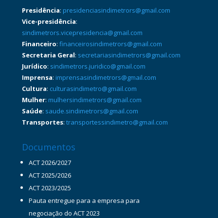
Presidência
:
presidenciasindimetrors@gmail.com
Vice-presidência
:
sindimetrors.vicepresidencia@gmail.com
Financeiro
:
financeirosindimetrors@gmail.com
Secretaria Geral
:
secretariasindimetrors@gmail.com
Jurídico
:
sindimetrors.juridico@gmail.com
Imprensa
:
imprensasindimetrors@gmail.com
Cultura
:
culturasindimetro@gmail.com
Mulher
:
mulhersindimetrors@gmail.com
Saúde
:
saude.sindimetrors@gmail.com
Transportes
:
transportessindimetro@gmail.com
Documentos
ACT 2026/2027
ACT 2025/2026
ACT 2023/2025
Pauta entregue para a empresa para
negociação do ACT 2023