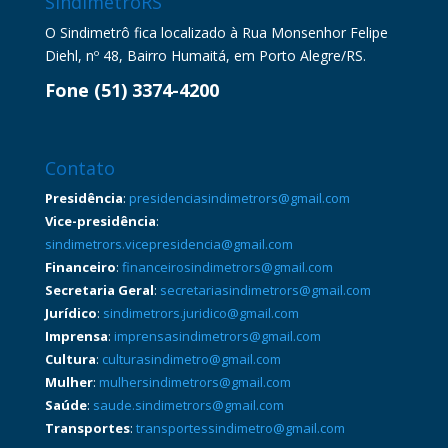
SindimetrôRS
O Sindimetrô fica localizado à Rua Monsenhor Felipe
Diehl, nº 48, Bairro Humaitá, em Porto Alegre/RS.
Fone (51) 3374-4200
Contato
Presidência
:
presidenciasindimetrors@gmail.com
Vice-presidência
:
sindimetrors.vicepresidencia@gmail.com
Financeiro
:
financeirosindimetrors@gmail.com
Secretaria Geral
:
secretariasindimetrors@gmail.com
Jurídico
:
sindimetrors.juridico@gmail.com
Imprensa
:
imprensasindimetrors@gmail.com
Cultura
:
culturasindimetro@gmail.com
Mulher
:
mulhersindimetrors@gmail.com
Saúde
:
saude.sindimetrors@gmail.com
Transportes
:
transportessindimetro@gmail.com