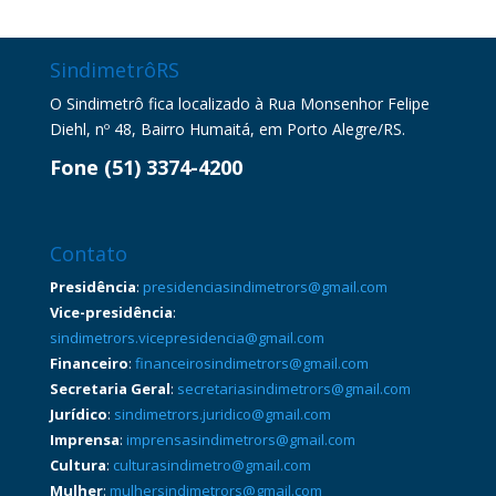
SindimetrôRS
O Sindimetrô fica localizado à Rua Monsenhor Felipe
Diehl, nº 48, Bairro Humaitá, em Porto Alegre/RS.
Fone (51) 3374-4200
Contato
Presidência
:
presidenciasindimetrors@gmail.com
Vice-presidência
:
sindimetrors.vicepresidencia@gmail.com
Financeiro
:
financeirosindimetrors@gmail.com
Secretaria Geral
:
secretariasindimetrors@gmail.com
Jurídico
:
sindimetrors.juridico@gmail.com
Imprensa
:
imprensasindimetrors@gmail.com
Cultura
:
culturasindimetro@gmail.com
Mulher
:
mulhersindimetrors@gmail.com