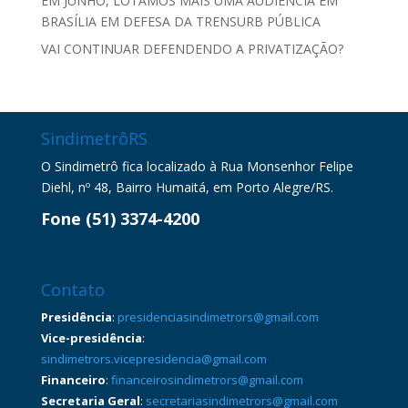
EM JUNHO, LOTAMOS MAIS UMA AUDIÊNCIA EM
BRASÍLIA EM DEFESA DA TRENSURB PÚBLICA
VAI CONTINUAR DEFENDENDO A PRIVATIZAÇÃO?
SindimetrôRS
O Sindimetrô fica localizado à Rua Monsenhor Felipe
Diehl, nº 48, Bairro Humaitá, em Porto Alegre/RS.
Fone (51) 3374-4200
Contato
Presidência
:
presidenciasindimetrors@gmail.com
Vice-presidência
:
sindimetrors.vicepresidencia@gmail.com
Financeiro
:
financeirosindimetrors@gmail.com
Secretaria Geral
:
secretariasindimetrors@gmail.com