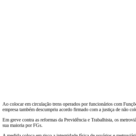
Ao colocar em circulação trens operados por funcionários com Funções
empresa também descumpriu acordo firmado com a justiça de não colo
Em greve contra as reformas da Previdência e Trabalhista, os metroviá
sua maioria por FGs.
A medida coloca em risco a integridade física de usuários e metroviári