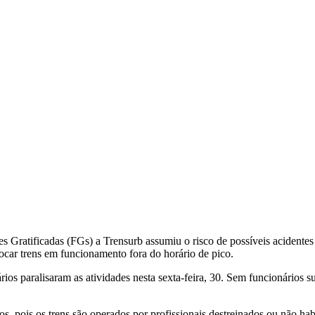
 Gratificadas (FGs) a Trensurb assumiu o risco de possíveis acidentes
car trens em funcionamento fora do horário de pico.
rios paralisaram as atividades nesta sexta-feira, 30. Sem funcionários 
os, pois os trens são operados por profissionais destreinados ou não hab