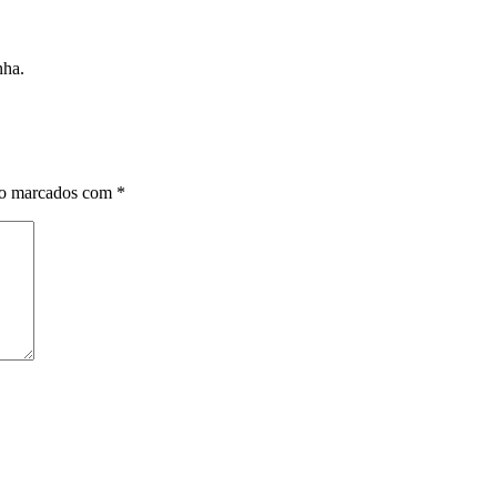
nha.
ão marcados com
*