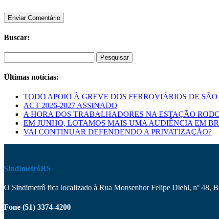
Buscar:
Pesquisar
por:
Últimas notícias:
TODO APOIO À GREVE DOS FERROVIÁRIOS DE SÃO
ACT 2026-2027 ASSINADO
A HORA DOS TRABALHADORES NA ESTAÇÃO RODO
EM JUNHO, LOTAMOS MAIS UMA AUDIÊNCIA EM BR
VAI CONTINUAR DEFENDENDO A PRIVATIZAÇÃO?
SindimetrôRS
O Sindimetrô fica localizado à Rua Monsenhor Felipe Diehl, nº 48, 
Fone (51) 3374-4200