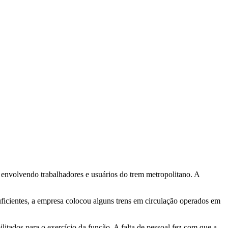
 envolvendo trabalhadores e usuários do trem metropolitano. A
suficientes, a empresa colocou alguns trens em circulação operados em
ilitados para o exercício da função. A falta de pessoal fez com que a