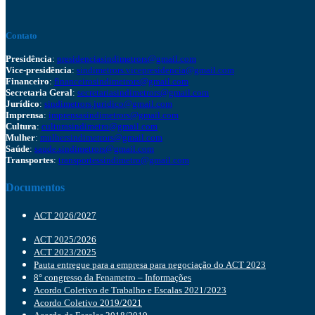
Contato
Presidência
:
presidenciasindimetrors@gmail.com
Vice-presidência
:
sindimetrors.vicepresidencia@gmail.com
Financeiro
:
financeirosindimetrors@gmail.com
Secretaria Geral
:
secretariasindimetrors@gmail.com
Jurídico
:
sindimetrors.juridico@gmail.com
Imprensa
:
imprensasindimetrors@gmail.com
Cultura
:
culturasindimetro@gmail.com
Mulher
:
mulhersindimetrors@gmail.com
Saúde
:
saude.sindimetrors@gmail.com
Transportes
:
transportessindimetro@gmail.com
Documentos
ACT 2026/2027
ACT 2025/2026
ACT 2023/2025
Pauta entregue para a empresa para negociação do ACT 2023
8° congresso da Fenametro – Informações
Acordo Coletivo de Trabalho e Escalas 2021/2023
Acordo Coletivo 2019/2021