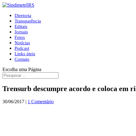
Diretoria
Transparência
Editais
Jornais
Fotos
Notícias
Podcast
Links úteis
Contato
Escolha uma Página
Trensurb descumpre acordo e coloca em ris
30/06/2017
|
1 Comentário