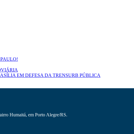
 PAULO!
VIÁRIA
ASÍLIA EM DEFESA DA TRENSURB PÚBLICA
Bairro Humaitá, em Porto Alegre/RS.