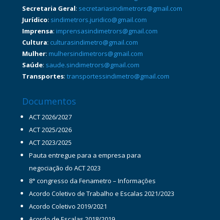
Secretaria Geral
:
secretariasindimetrors@gmail.com
Jurídico
:
sindimetrors.juridico@gmail.com
Imprensa
:
imprensasindimetrors@gmail.com
Cultura
:
culturasindimetro@gmail.com
Mulher
:
mulhersindimetrors@gmail.com
Saúde
:
saude.sindimetrors@gmail.com
Transportes
:
transportessindimetro@gmail.com
Documentos
ACT 2026/2027
ACT 2025/2026
ACT 2023/2025
Pauta entregue para a empresa para
negociação do ACT 2023
8° congresso da Fenametro – Informações
Acordo Coletivo de Trabalho e Escalas 2021/2023
Acordo Coletivo 2019/2021
Acordo de Escalas 2018/2019