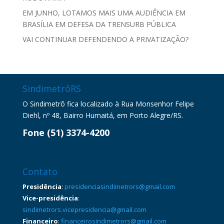
EM JUNHO, LOTAMOS MAIS UMA AUDIÊNCIA EM
BRASÍLIA EM DEFESA DA TRENSURB PÚBLICA
VAI CONTINUAR DEFENDENDO A PRIVATIZAÇÃO?
SindimetrôRS
O Sindimetrô fica localizado à Rua Monsenhor Felipe
Diehl, nº 48, Bairro Humaitá, em Porto Alegre/RS.
Fone (51) 3374-4200
Contato
Presidência
:
presidenciasindimetrors@gmail.com
Vice-presidência
:
sindimetrors.vicepresidencia@gmail.com
Financeiro
:
financeirosindimetrors@gmail.com