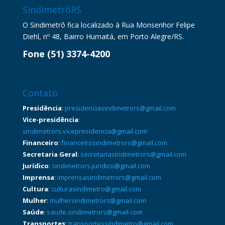
SindimetrôRS
O Sindimetrô fica localizado à Rua Monsenhor Felipe
Diehl, nº 48, Bairro Humaitá, em Porto Alegre/RS.
Fone (51) 3374-4200
Contato
Presidência
:
presidenciasindimetrors@gmail.com
Vice-presidência
:
sindimetrors.vicepresidencia@gmail.com
Financeiro
:
financeirosindimetrors@gmail.com
Secretaria Geral
:
secretariasindimetrors@gmail.com
Jurídico
:
sindimetrors.juridico@gmail.com
Imprensa
:
imprensasindimetrors@gmail.com
Cultura
:
culturasindimetro@gmail.com
Mulher
:
mulhersindimetrors@gmail.com
Saúde
:
saude.sindimetrors@gmail.com
Transportes
:
transportessindimetro@gmail.com