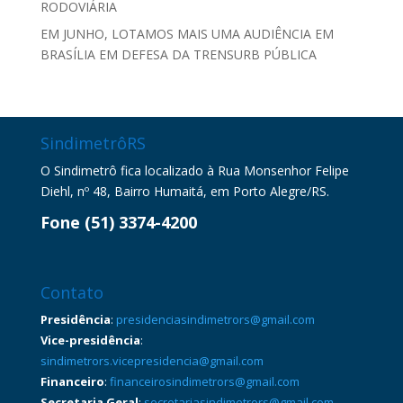
RODOVIÁRIA
EM JUNHO, LOTAMOS MAIS UMA AUDIÊNCIA EM
BRASÍLIA EM DEFESA DA TRENSURB PÚBLICA
SindimetrôRS
O Sindimetrô fica localizado à Rua Monsenhor Felipe
Diehl, nº 48, Bairro Humaitá, em Porto Alegre/RS.
Fone (51) 3374-4200
Contato
Presidência
:
presidenciasindimetrors@gmail.com
Vice-presidência
:
sindimetrors.vicepresidencia@gmail.com
Financeiro
:
financeirosindimetrors@gmail.com
Secretaria Geral
:
secretariasindimetrors@gmail.com